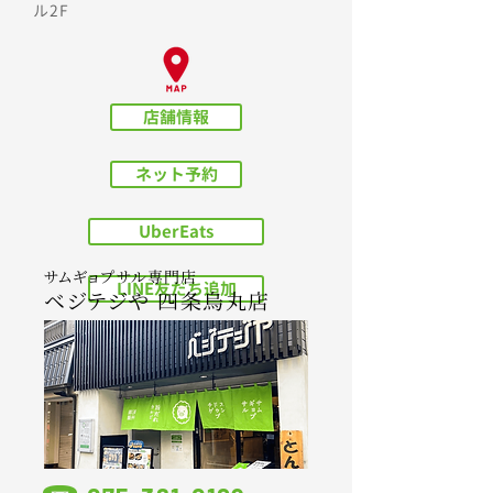
ル2F
店舗情報
ネット予約
UberEats
サムギョプサル専門店
LINE友だち追加
ベ
ジテジや 四条烏丸店