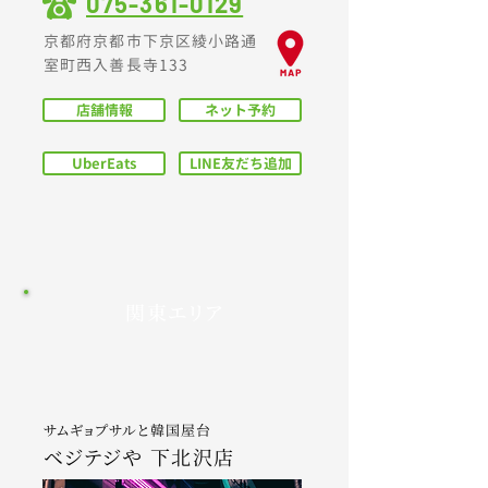
075-361-0129
京都府京都市下京区綾小路通
室町西入善長寺133
店舗情報
ネット予約
UberEats
LINE友だち追加
関東エリア
サムギョプサルと韓国
屋台
ベジテジや 下
北沢店