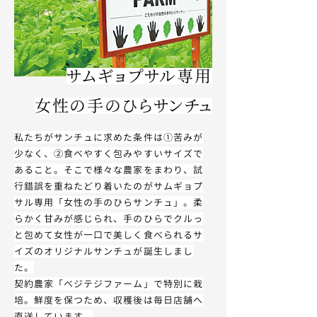
サムギョプサル専用
女性の手のひらサンチュ
私たちがサンチュに求めた条件は
①苦みが
少なく、②食べやすく包みやすいサイズで
あること。そこで様々な農家をまわり、試
行錯誤を重ねたどり着いたのが
サムギョプ
サル専用「女性の手のひらサンチュ」。柔
らかく甘みが感じられ、手のひらでクルっ
と包めて
女性が一口で美しく食べられるサ
イズの
オリジナルサンチュが誕生しまし
た。
契約農家「ベジテジファーム」で特別に栽
培。
鮮度を保つため、収穫後は毎日店舗へ
直送しています。