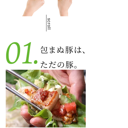
包まぬ豚は、
​ただの豚。