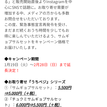
る」と販売開始直後よりInstagramを中
心にSNSで話題に。お取り寄せ需要が
増加する中、メディアの方からも多数
お問合せをいただいております。
この度、緊急事態宣言再発令を受け、
まだまだ続くおうち時間を少しでもお
得に楽しんでいただけるよう、サムギ
ョプサルセットをキャンペーン価格で
お届けいたします。
◆キャンペーン期間
1月19日（火）～
2月28日（日）まで延
長決定！
◆お取り寄せ『うちべジ』シリーズ
①『サムギョプサルセット』：
5,500円
⇒5,000円（＋税）
②『チュクミサムギョプサルセッ
ト』：
6,000円⇒5,500円（＋税）