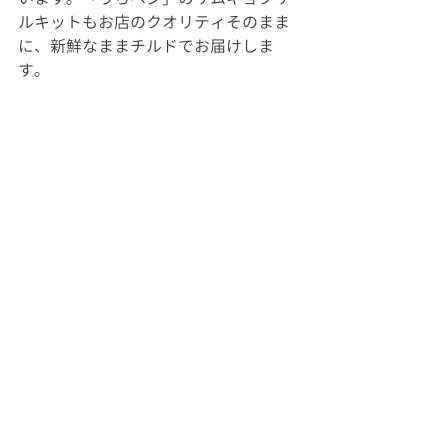
ルキットもお店のクオリティそのまま
に、新鮮なままチルドでお届けしま
す。
≪「サムギョプサル専用「女性の手の
ひらサンチュ」≫
ベジテジやのサンチュは、美味しく包
みやすいよう創業以来「女性の手のひ
らサイズ」にこだわっています。