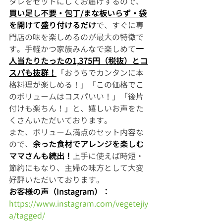
タレをセットにしてお届けするので、
買い足し不要・包丁/まな板いらず・袋
を開けて盛り付けるだけ
で、すぐに専
門店の味を楽しめるのが最大の特徴で
す。手軽かつ家族みんなで楽しめて
一
人当たりたったの1,375円（税抜）とコ
スパも抜群！
「おうちでカンタンに本
格料理が楽しめる！」「この価格でこ
のボリュームはコスパいい！」「後片
付けも楽ちん！」と、嬉しいお声をた
くさんいただいております。
また、ボリューム満点のセット内容な
ので、
余った食材でアレンジを楽しむ
ママさんも続出！
上手に使えば時短・
節約にもなり、主婦の味方として大変
好評いただいております。
お客様の声（Instagram）：
https://www.instagram.com/vegetejiy
a/tagged/