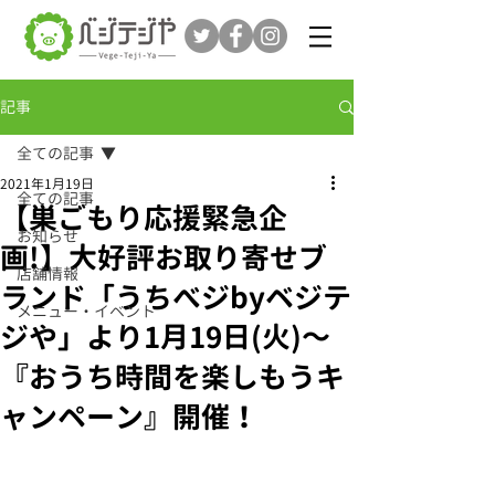
記事
全ての記事
2021年1月19日
全ての記事
【巣ごもり応援緊急企
お知らせ
画!】大好評お取り寄せブ
店舗情報
ランド「うちべジbyベジテ
メニュー・イベント
ジや」より1月19日(火)～
『おうち時間を楽しもうキ
ャンペーン』開催！