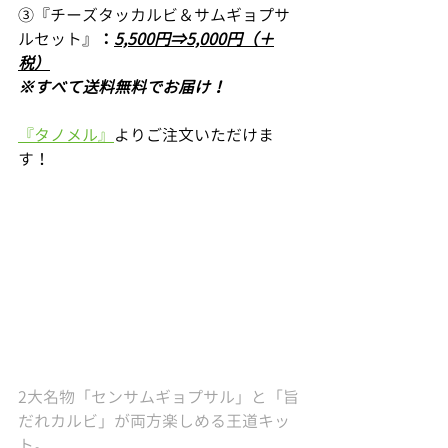
③『チーズタッカルビ＆サムギョプサ
ルセット』
：
5,500円⇒5,000円（＋
税）
※すべて送料無料でお届け！
『タノメル』
よりご注文いただけま
す！
2大名物「センサムギョプサル」と「旨
だれカルビ」が両方楽しめる王道キッ
ト。