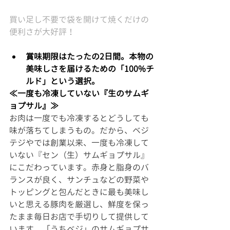
買い足し不要で袋を開けて焼くだけの
便利さが大好評！
賞味期限はたったの2日間。本物の
美味しさを届けるための「100%チ
ルド」という選択。
≪一度も冷凍していない『生のサムギ
ョプサル』≫
お肉は一度でも冷凍するとどうしても
味が落ちてしまうもの。だから、ベジ
テジやでは創業以来、一度も冷凍して
いない『セン（生）サムギョプサル』
にこだわっています。赤身と脂身のバ
ランスが良く、サンチュなどの野菜や
トッピングと包んだときに最も美味し
いと思える豚肉を厳選し、鮮度を保っ
たまま毎日お店で手切りして提供して
います。「うちベジ」のサムギョプサ